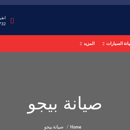
انقر
732
انة السيارات
المزيد
صيانة بيجو
Home
صيانة بيجو