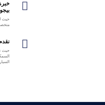
خبرة
بيجو
حيث لد
متخصص
نقدم
حيث نق
السمكر
السيار