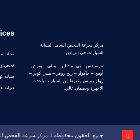
ices
مركز سرعة الفحص الشامل لصيانة
السيارات في الرياض:
صيانة ميك
فحص وب
مرسيدس – بي ام دبليو – بنتلي – بورش –
أودي – جاكوار – رنج روفر – ميني كوبر –
صيانة كه
رولز رويس وغيرها من السيارات بأحدث
صيانة ع
الأجهزة وبضمان عالي.
جميع الحقوق محفوظة لـ مركز سرعة الفحص ال