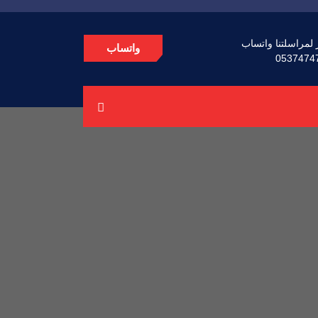
 لمراسلتنا واتساب
واتساب
0537474