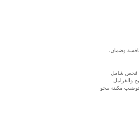
نافسة وضمان،
و – فحص شامل
ح والفرامل
توضيب مكينة بيجو