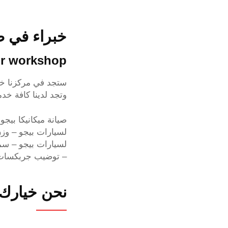
خبراء في ص
ir workshop
ستجد في مركزنا خد
وتجد لدينا كافة خد
صيانة ميكانيكا بيج
لسيارات بيجو – وزن
لسيارات بيجو – سم
– توضيب جربكسات 
نحن خيارك 