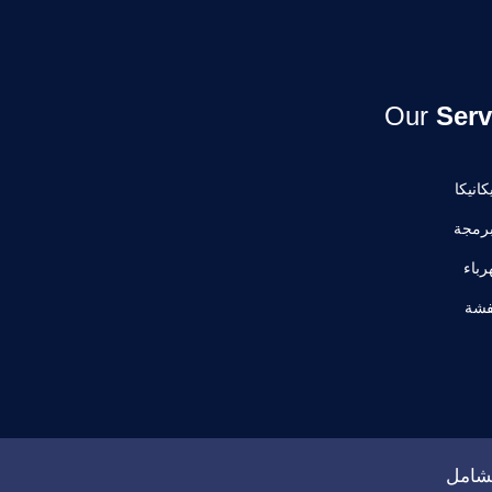
Our
Serv
انيكا
رمجة
رباء
فشة
شامل