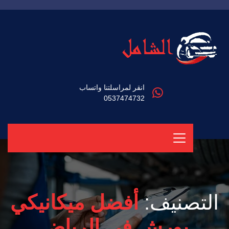
انقر لمراسلتنا واتساب
0537474732
التصنيف:
أفضل ميكانيكي
بورش في الرياض