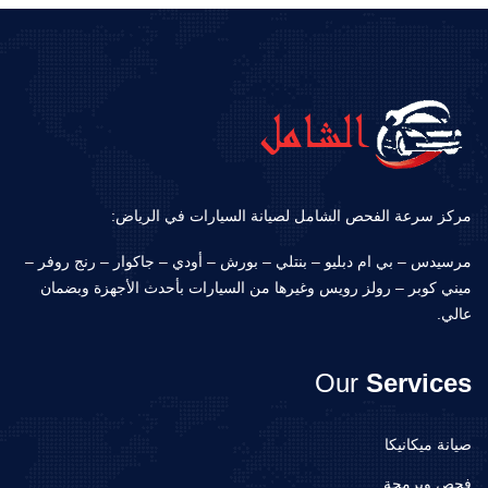
مركز سرعة الفحص الشامل لصيانة السيارات في الرياض:
مرسيدس – بي ام دبليو – بنتلي – بورش – أودي – جاكوار – رنج روفر –
ميني كوبر – رولز رويس وغيرها من السيارات بأحدث الأجهزة وبضمان
عالي.
Our
Services
صيانة ميكانيكا
فحص وبرمجة