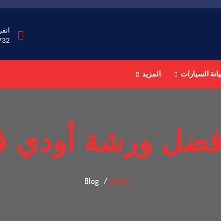
انقر
732
انة السيارات
المزيد
فضل ورشة أودي ف
Blog
Home