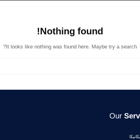
Nothing found!
It looks like nothing was found here. Maybe try a search?
Our
Serv
انيكا