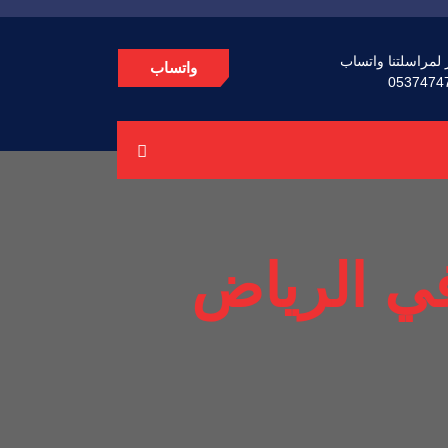
 لمراسلتنا واتساب
واتساب
0537474
ي الرياض