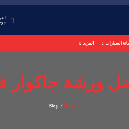
انقر
732
انة السيارات
المزيد
ل ورشة جاكوار في
Blog
Home