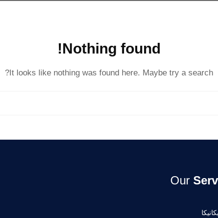
Nothing found!
It looks like nothing was found here. Maybe try a search?
Our
Serv
انيكا