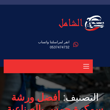
انقر لمراسلتنا واتساب
0537474732
التصنيف:
أفضل ورشة
سمكرة جمس بالصناعية