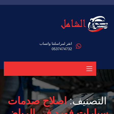
انقر لمراسلتنا واتساب
0537474732
التصنيف:
اصلاح صدمات
سيارات فورد في الرياض