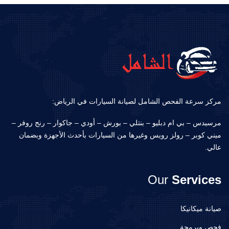
مركز سرعة الفحص الشامل لصيانة السيارات في الرياض:
مرسيدس – بي ام دبليو – بنتلي – بورش – أودي – جاكوار – رنج روفر –
ميني كوبر – رولز رويس وغيرها من السيارات بأحدث الأجهزة وبضمان
عالي.
Our
Services
صيانة ميكانيكا
فحص وبرمجة