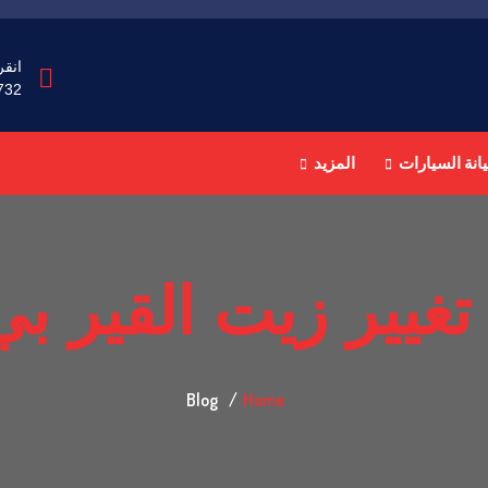
انقر
732
انة السيارات
المزيد
تغيير زيت القير بي
Blog
Home