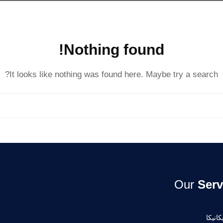
Nothing found!
It looks like nothing was found here. Maybe try a search?
Our
Serv
انيكا