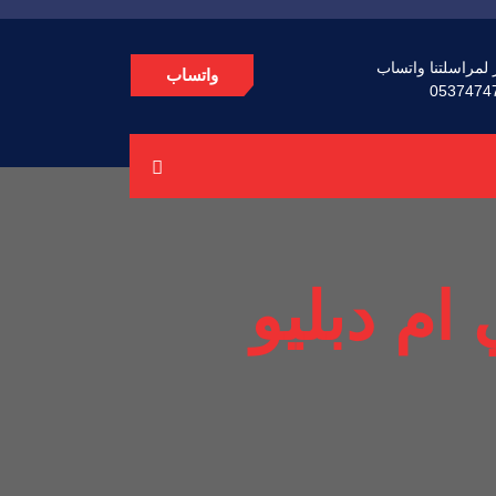
 لمراسلتنا واتساب
واتساب
0537474
 ام دبليو