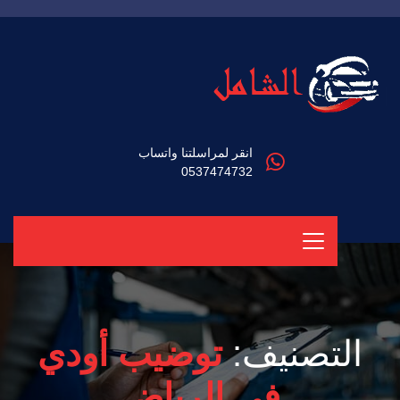
انقر لمراسلتنا واتساب
0537474732
التصنيف:
توضيب أودي
في الرياض