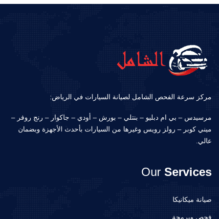
مركز سرعة الفحص الشامل لصيانة السيارات في الرياض:
مرسيدس – بي ام دبليو – بنتلي – بورش – أودي – جاكوار – رنج روفر –
ميني كوبر – رولز رويس وغيرها من السيارات بأحدث الأجهزة وبضمان
عالي.
Our
Services
صيانة ميكانيكا
فحص وبرمجة