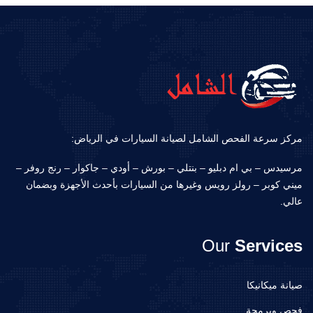
مركز سرعة الفحص الشامل لصيانة السيارات في الرياض:
مرسيدس – بي ام دبليو – بنتلي – بورش – أودي – جاكوار – رنج روفر –
ميني كوبر – رولز رويس وغيرها من السيارات بأحدث الأجهزة وبضمان
عالي.
Our
Services
صيانة ميكانيكا
فحص وبرمجة