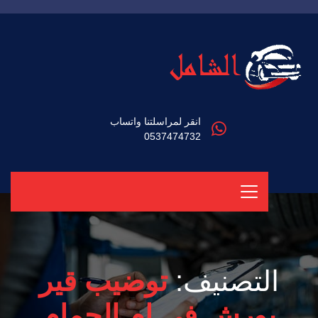
انقر لمراسلتنا واتساب
0537474732
التصنيف:
توضيب قير
بورش في ام الحمام