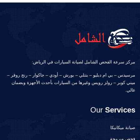
مركز سرعة الفحص الشامل لصيانة السيارات في الرياض:
مرسيدس – بي ام دبليو – بنتلي – بورش – أودي – جاكوار – رنج روفر –
ميني كوبر – رولز رويس وغيرها من السيارات بأحدث الأجهزة وبضمان
عالي.
Our
Services
صيانة ميكانيكا
فحص وبرمجة