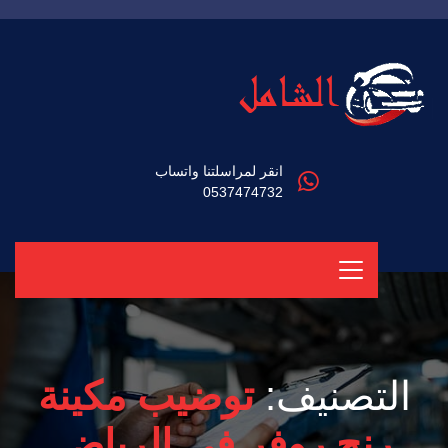
انقر لمراسلتنا واتساب
0537474732
التصنيف:
توضيب مكينة
رنج روفر في الرياض