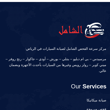
مركز سرعة الفحص الشامل لصيانة السيارات في الرياض:
مرسيدس – بي ام دبليو – بنتلي – بورش – أودي – جاكوار – رنج روفر –
ميني كوبر – رولز رويس وغيرها من السيارات بأحدث الأجهزة وبضمان
عالي.
Our
Services
صيانة ميكانيكا
فحص وبرمجة