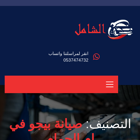
انقر لمراسلتنا واتساب
0537474732
التصنيف:
صيانة بيجو في
ام الحمام