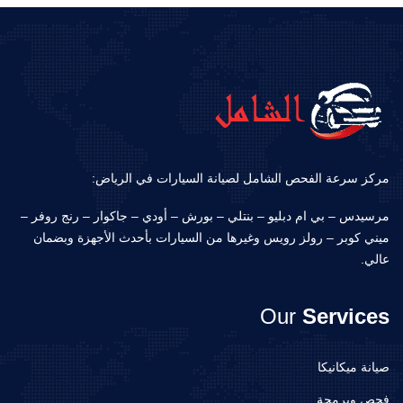
مركز سرعة الفحص الشامل لصيانة السيارات في الرياض:
مرسيدس – بي ام دبليو – بنتلي – بورش – أودي – جاكوار – رنج روفر –
ميني كوبر – رولز رويس وغيرها من السيارات بأحدث الأجهزة وبضمان
عالي.
Our
Services
صيانة ميكانيكا
فحص وبرمجة