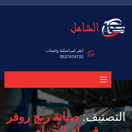
انقر لمراسلتنا واتساب
0537474732
التصنيف:
صيانة رنج روفر
في ام الحمام