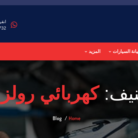
تساب
732
المزيد
صيانة السيار
ائي رولز رايز
التص
Blog
Home