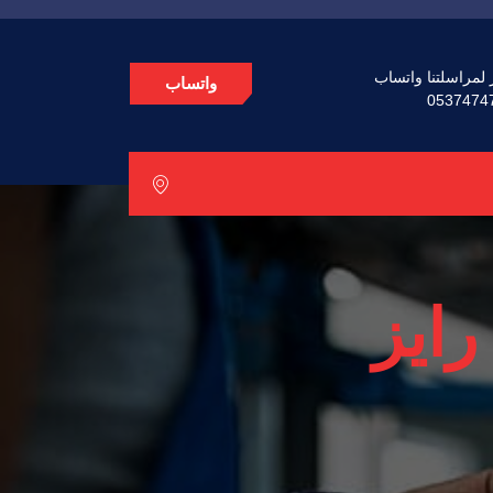
انقر لمراسلتنا وا
واتساب
0537474
كهرب