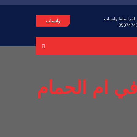
 لمراسلتنا واتساب
واتساب
0537474
في ام الحمام