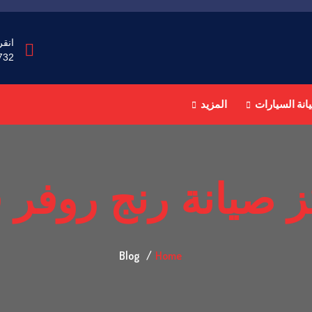
انقر
732
انة السيارات
المزيد
 صيانة رنج روفر 
Blog
Home