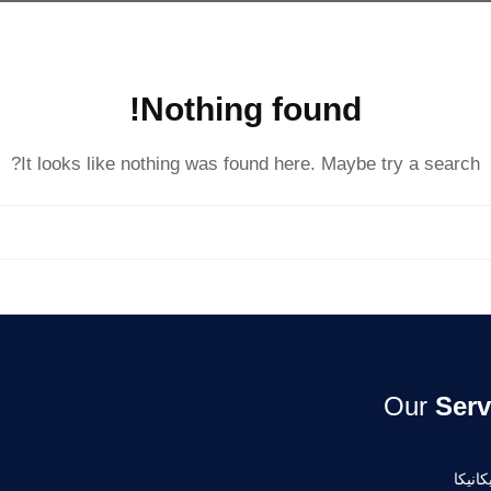
Nothing found!
It looks like nothing was found here. Maybe try a search?
Our
Serv
انيكا