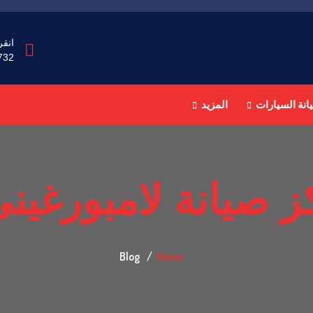
انقر
732
انة السيارات
المزيد
ز صيانة لامبورغين
Blog
Home