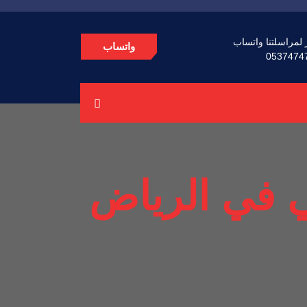
 لمراسلتنا واتساب
واتساب
0537474
ي في الرياض