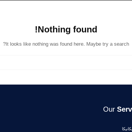
Nothing found!
It looks like nothing was found here. Maybe try a search?
Our
Serv
انيكا