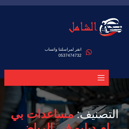
انقر لمراسلتنا واتساب
0537474732
التصنيف:
مساعدات بي
ام دبليو في الرياض