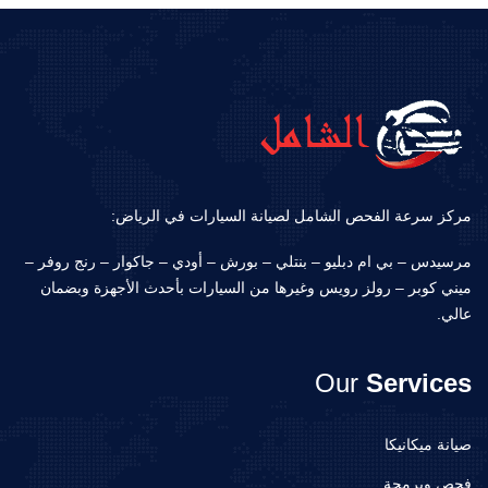
مركز سرعة الفحص الشامل لصيانة السيارات في الرياض:
مرسيدس – بي ام دبليو – بنتلي – بورش – أودي – جاكوار – رنج روفر –
ميني كوبر – رولز رويس وغيرها من السيارات بأحدث الأجهزة وبضمان
عالي.
Our
Services
صيانة ميكانيكا
فحص وبرمجة