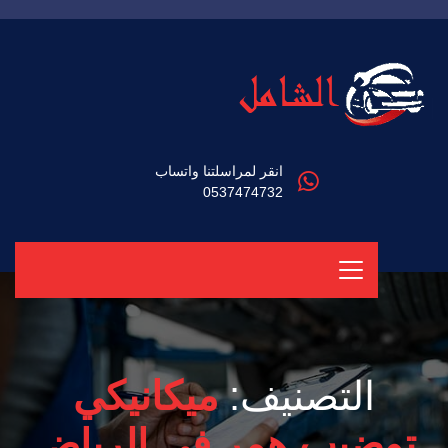
انقر لمراسلتنا واتساب
0537474732
التصنيف:
ميكانيكي
توضيب همر في الرياض