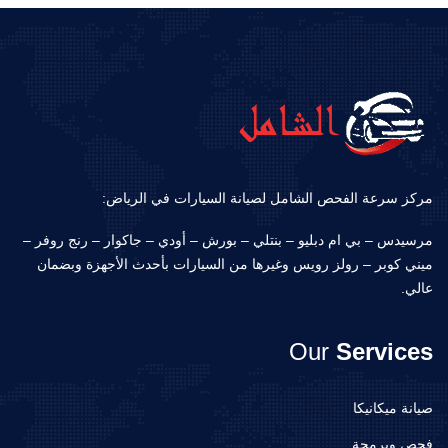
مركز سرعة الفحص الشامل لصيانة السيارات في الرياض:
مرسيدس – بي ام دبليو – بنتلي – بورش – أودي – جاكوار – رنج روفر –
ميني كوبر – رولز رويس وغيرها من السيارات بأحدث الأجهزة وبضمان
عالي.
Our
Services
صيانة ميكانيكا
فحص وبرمجة