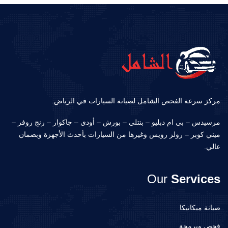
مركز سرعة الفحص الشامل لصيانة السيارات في الرياض:
مرسيدس – بي ام دبليو – بنتلي – بورش – أودي – جاكوار – رنج روفر –
ميني كوبر – رولز رويس وغيرها من السيارات بأحدث الأجهزة وبضمان
عالي.
Our
Services
صيانة ميكانيكا
فحص وبرمجة