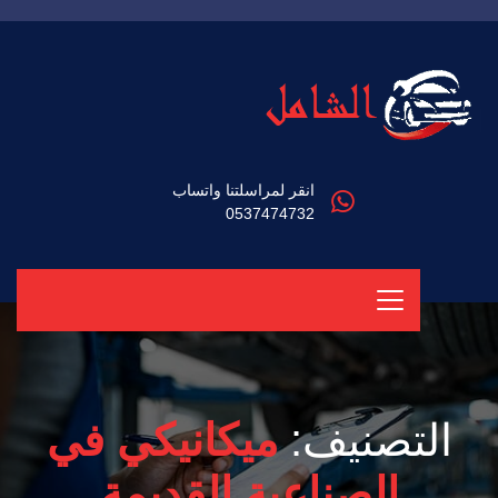
انقر لمراسلتنا واتساب
0537474732
التصنيف:
ميكانيكي في
الصناعية القديمة