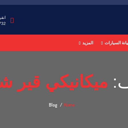
انقر
732
انة السيارات
المزيد
ف:
ميكانيكي قير ش
Blog
Home