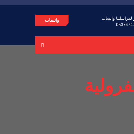
 لمراسلتنا واتساب
واتساب
0537474
فرولية