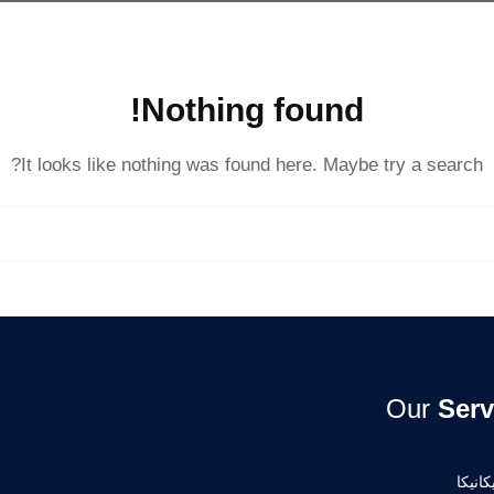
Nothing found!
It looks like nothing was found here. Maybe try a search?
Our
Serv
انيكا