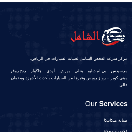
مركز سرعة الفحص الشامل لصيانة السيارات في الرياض:
مرسيدس – بي ام دبليو – بنتلي – بورش – أودي – جاكوار – رنج روفر –
ميني كوبر – رولز رويس وغيرها من السيارات بأحدث الأجهزة وبضمان
عالي.
Our
Services
صيانة ميكانيكا
فحص وبرمجة