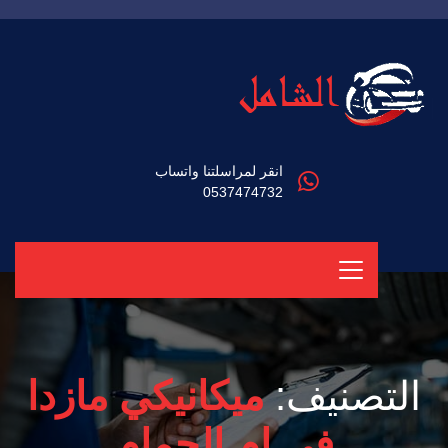
انقر لمراسلتنا واتساب
0537474732
التصنيف:
ميكانيكي مازدا
في ام الحمام