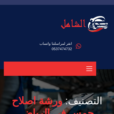
انقر لمراسلتنا واتساب
0537474732
التصنيف:
ورشة اصلاح
جمس في الرياض