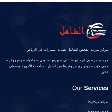
مركز سرعة الفحص الشامل لصيانة السيارات في الرياض:
مرسيدس – بي ام دبليو – بنتلي – بورش – أودي – جاكوار – رنج روفر –
ميني كوبر – رولز رويس وغيرها من السيارات بأحدث الأجهزة وبضمان
عالي.
Our
Services
صيانة ميكانيكا
فحص وبرمجة