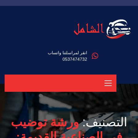
انقر لمراسلتنا واتساب
0537474732
التصنيف:
ورشة توضيب
في الصناعية القديمة: