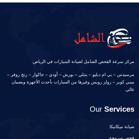
مركز سرعة الفحص الشامل لصيانة السيارات في الرياض:
مرسيدس – بي ام دبليو – بنتلي – بورش – أودي – جاكوار – رنج روفر –
ميني كوبر – رولز رويس وغيرها من السيارات بأحدث الأجهزة وبضمان
عالي.
Our
Services
صيانة ميكانيكا
فحص وبرمجة