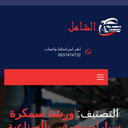
انقر لمراسلتنا واتساب
0537474732
التصنيف:
ورشة سمكرة
سيارات جمس بالصناعية