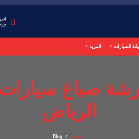
انقر
732
انة السيارات
المزيد
رشة صباغ سيارا
الرياض
Blog
Home