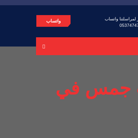
 لمراسلتنا واتساب
واتساب
0537474
ت جمس في