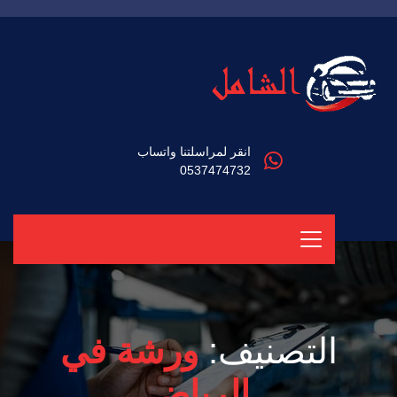
انقر لمراسلتنا واتساب
0537474732
التصنيف:
ورشة في
الرياض