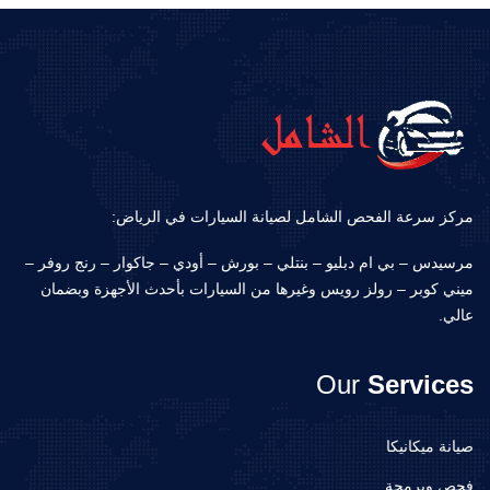
مركز سرعة الفحص الشامل لصيانة السيارات في الرياض:
مرسيدس – بي ام دبليو – بنتلي – بورش – أودي – جاكوار – رنج روفر –
ميني كوبر – رولز رويس وغيرها من السيارات بأحدث الأجهزة وبضمان
عالي.
Our
Services
صيانة ميكانيكا
فحص وبرمجة