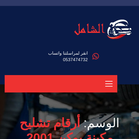
انقر لمراسلتنا واتساب
0537474732
الوسم:
أرقام تشليح
مكينة يوكن 2001