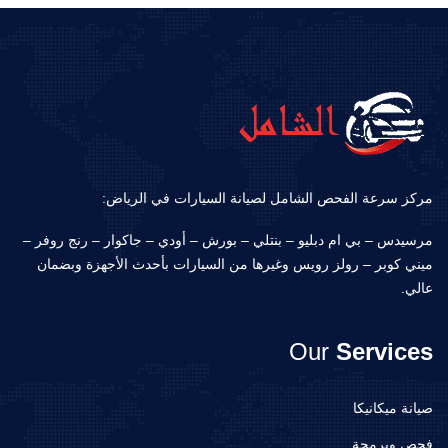
مركز سرعة الفحص الشامل لصيانة السيارات في الرياض:
مرسيدس – بي ام دبليو – بنتلي – بورش – أودي – جاكوار – رنج روفر –
ميني كوبر – رولز رويس وغيرها من السيارات بأحدث الأجهزة وبضمان
عالي.
Our
Services
صيانة ميكانيكا
فحص وبرمجة