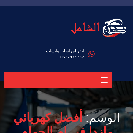
انقر لمراسلتنا واتساب
0537474732
الوسم:
أفضل كهربائي
مازدا في ام الحمام