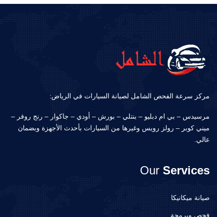
مركز سرعة الفحص الشامل لصيانة السيارات في الرياض:
مرسيدس – بي ام دبليو – بنتلي – بورش – أودي – جاكوار – رنج روفر –
ميني كوبر – رولز رويس وغيرها من السيارات بأحدث الأجهزة وبضمان
عالي.
Our
Services
صيانة ميكانيكا
فحص وبرمجة