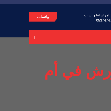
 لمراسلتنا واتساب
واتساب
0537474
رش في أم