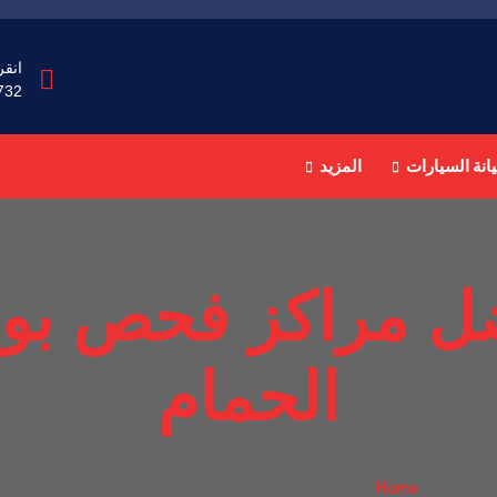
انقر
732
انة السيارات
المزيد
ل مراكز فحص بو
الحمام
Home
أفضل مراكز فحص بورش في أم الحمام