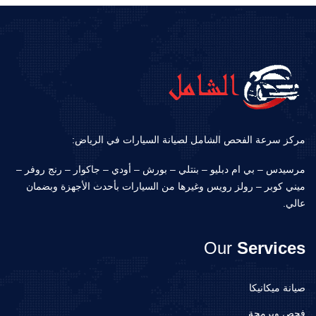
مركز سرعة الفحص الشامل لصيانة السيارات في الرياض:
مرسيدس – بي ام دبليو – بنتلي – بورش – أودي – جاكوار – رنج روفر –
ميني كوبر – رولز رويس وغيرها من السيارات بأحدث الأجهزة وبضمان
عالي.
Our
Services
صيانة ميكانيكا
فحص وبرمجة