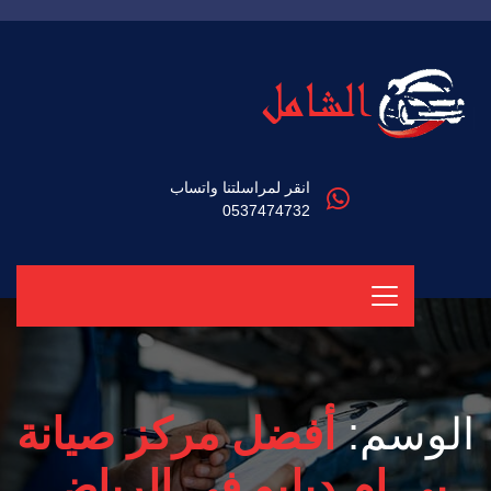
انقر لمراسلتنا واتساب
0537474732
الوسم:
أفضل مركز صيانة
بي ام دبليو في الرياض