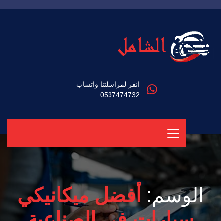
انقر لمراسلتنا واتساب
0537474732
الوسم:
أفضل ميكانيكي
سيارات في الصناعية