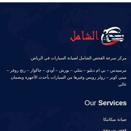
مركز سرعة الفحص الشامل لصيانة السيارات في الرياض:
مرسيدس – بي ام دبليو – بنتلي – بورش – أودي – جاكوار – رنج روفر –
ميني كوبر – رولز رويس وغيرها من السيارات بأحدث الأجهزة وبضمان
عالي.
Our
Services
صيانة ميكانيكا
فحص وبرمجة