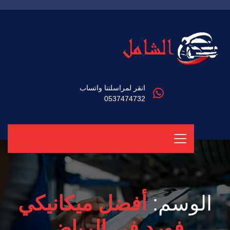
انقر لمراسلتنا واتساب
0537474732
الوسم:
أفضل ميكانيكي
فورد في الرياض