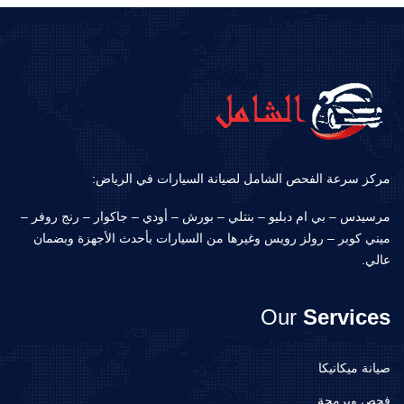
مركز سرعة الفحص الشامل لصيانة السيارات في الرياض:
مرسيدس – بي ام دبليو – بنتلي – بورش – أودي – جاكوار – رنج روفر –
ميني كوبر – رولز رويس وغيرها من السيارات بأحدث الأجهزة وبضمان
عالي.
Our
Services
صيانة ميكانيكا
فحص وبرمجة