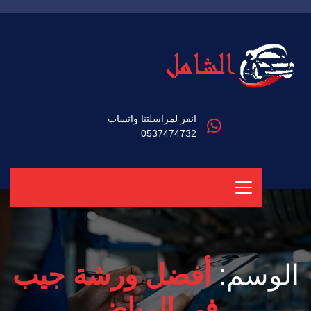
انقر لمراسلتنا واتساب
0537474732
الوسم:
أفضل ورشة جيب
في الرياض