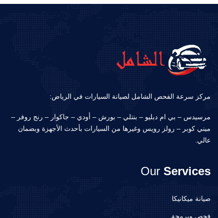
مركز سرعة الفحص الشامل لصيانة السيارات في الرياض:
مرسيدس – بي ام دبليو – بنتلي – بورش – أودي – جاكوار – رنج روفر –
ميني كوبر – رولز رويس وغيرها من السيارات بأحدث الأجهزة وبضمان
عالي.
Our
Services
صيانة ميكانيكا
فحص وبرمجة