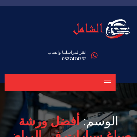
انقر لمراسلتنا واتساب
0537474732
الوسم:
أفضل ورشة
صباغ سيارات في الرياض