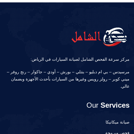
مركز سرعة الفحص الشامل لصيانة السيارات في الرياض:
مرسيدس – بي ام دبليو – بنتلي – بورش – أودي – جاكوار – رنج روفر –
ميني كوبر – رولز رويس وغيرها من السيارات بأحدث الأجهزة وبضمان
عالي.
Our
Services
صيانة ميكانيكا
فحص وبرمجة