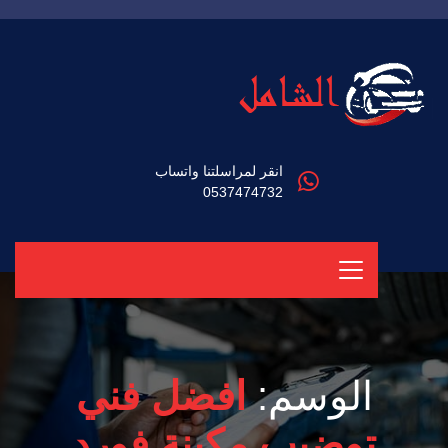
انقر لمراسلتنا واتساب
0537474732
الوسم:
افضل فني
توضيب مكينة فورد