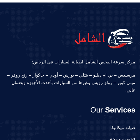
مركز سرعة الفحص الشامل لصيانة السيارات في الرياض:
مرسيدس – بي ام دبليو – بنتلي – بورش – أودي – جاكوار – رنج روفر –
ميني كوبر – رولز رويس وغيرها من السيارات بأحدث الأجهزة وبضمان
عالي.
Our
Services
صيانة ميكانيكا
فحص وبرمجة