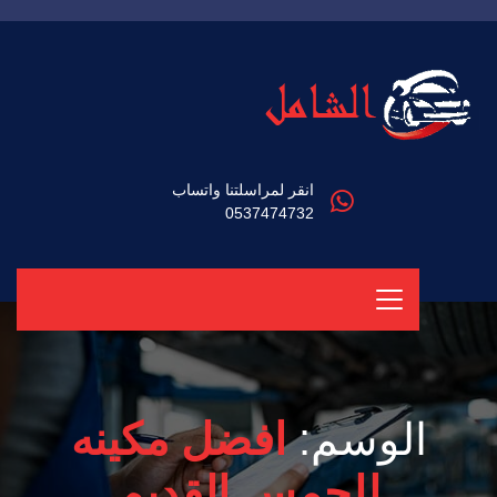
انقر لمراسلتنا واتساب
0537474732
الوسم:
افضل مكينه
للجمس القديم