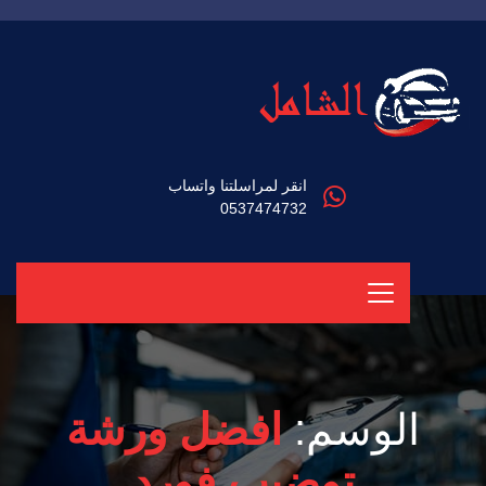
انقر لمراسلتنا واتساب
0537474732
الوسم:
افضل ورشة
توضيب فورد