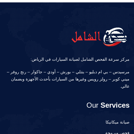
مركز سرعة الفحص الشامل لصيانة السيارات في الرياض:
مرسيدس – بي ام دبليو – بنتلي – بورش – أودي – جاكوار – رنج روفر –
ميني كوبر – رولز رويس وغيرها من السيارات بأحدث الأجهزة وبضمان
عالي.
Our
Services
صيانة ميكانيكا
فحص وبرمجة