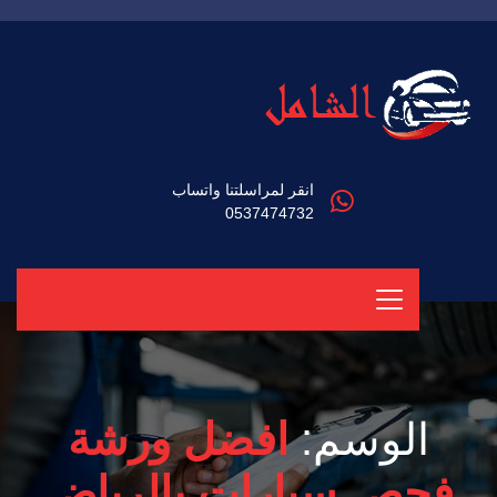
انقر لمراسلتنا واتساب
0537474732
الوسم:
افضل ورشة
فحص سيارات بالرياض