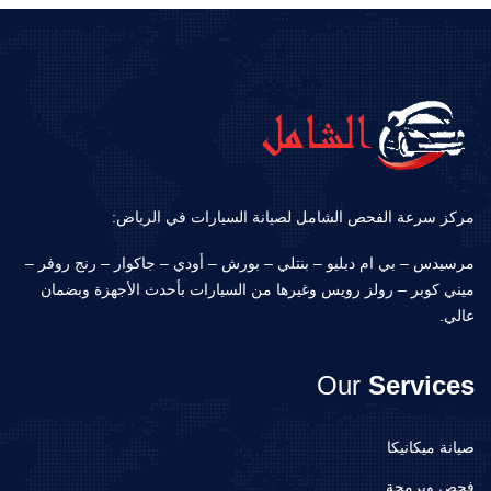
مركز سرعة الفحص الشامل لصيانة السيارات في الرياض:
مرسيدس – بي ام دبليو – بنتلي – بورش – أودي – جاكوار – رنج روفر –
ميني كوبر – رولز رويس وغيرها من السيارات بأحدث الأجهزة وبضمان
عالي.
Our
Services
صيانة ميكانيكا
فحص وبرمجة