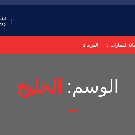
انقر
732
انة السيارات
المزيد
الوسم:
الخليج
Home
الخليج