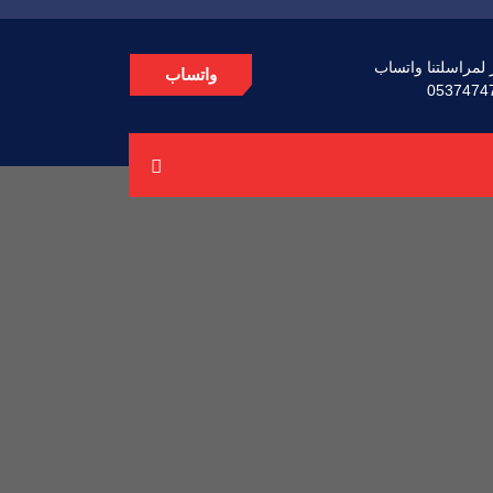
 لمراسلتنا واتساب
واتساب
0537474