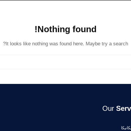
Nothing found!
It looks like nothing was found here. Maybe try a search?
Our
Serv
انيكا