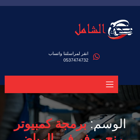
انقر لمراسلتنا واتساب
0537474732
الوسم:
برمجة كمبيوتر
رنج روفر في الرياض