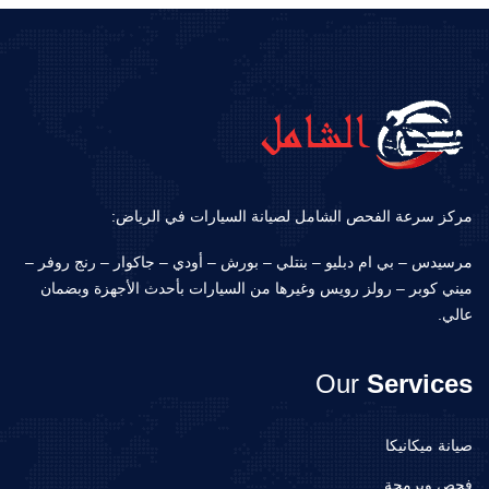
مركز سرعة الفحص الشامل لصيانة السيارات في الرياض:
مرسيدس – بي ام دبليو – بنتلي – بورش – أودي – جاكوار – رنج روفر –
ميني كوبر – رولز رويس وغيرها من السيارات بأحدث الأجهزة وبضمان
عالي.
Our
Services
صيانة ميكانيكا
فحص وبرمجة