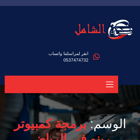
انقر لمراسلتنا واتساب
0537474732
الوسم:
برمجة كمبيوتر
رينو في الرياض