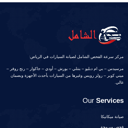
مركز سرعة الفحص الشامل لصيانة السيارات في الرياض:
مرسيدس – بي ام دبليو – بنتلي – بورش – أودي – جاكوار – رنج روفر –
ميني كوبر – رولز رويس وغيرها من السيارات بأحدث الأجهزة وبضمان
عالي.
Our
Services
صيانة ميكانيكا
فحص وبرمجة