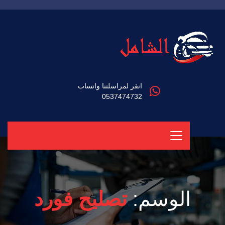
انقر لمراسلتنا واتساب
0537474732
الوسم:
تصليح فورد