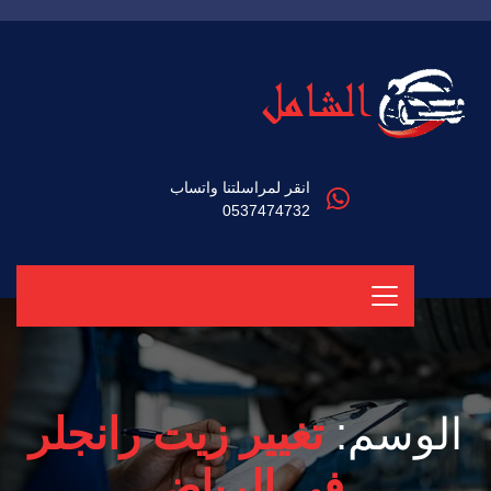
انقر لمراسلتنا واتساب
0537474732
الوسم:
تغيير زيت رانجلر
في الرياض