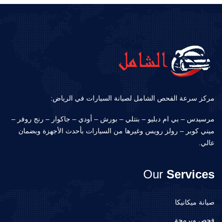
مركز سرعة الفحص الشامل لصيانة السيارات في الرياض:
مرسيدس – بي ام دبليو – بنتلي – بورش – أودي – جاكوار – رنج روفر –
ميني كوبر – رولز رويس وغيرها من السيارات بأحدث الأجهزة وبضمان
عالي.
Our
Services
صيانة ميكانيكا
فحص وبرمجة