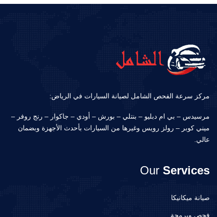
مركز سرعة الفحص الشامل لصيانة السيارات في الرياض:
مرسيدس – بي ام دبليو – بنتلي – بورش – أودي – جاكوار – رنج روفر –
ميني كوبر – رولز رويس وغيرها من السيارات بأحدث الأجهزة وبضمان
عالي.
Our
Services
صيانة ميكانيكا
فحص وبرمجة