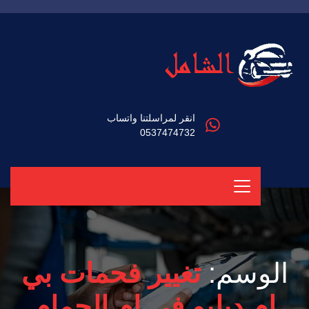
انقر لمراسلتنا واتساب
0537474732
الوسم:
تغيير فحمات بي
ام دبليو في ام الحمام