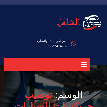
انقر لمراسلتنا واتساب
0537474732
الوسم:
توضيب
جربكسات للسيارات