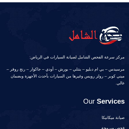
مركز سرعة الفحص الشامل لصيانة السيارات في الرياض:
مرسيدس – بي ام دبليو – بنتلي – بورش – أودي – جاكوار – رنج روفر –
ميني كوبر – رولز رويس وغيرها من السيارات بأحدث الأجهزة وبضمان
عالي.
Our
Services
صيانة ميكانيكا
فحص وبرمجة