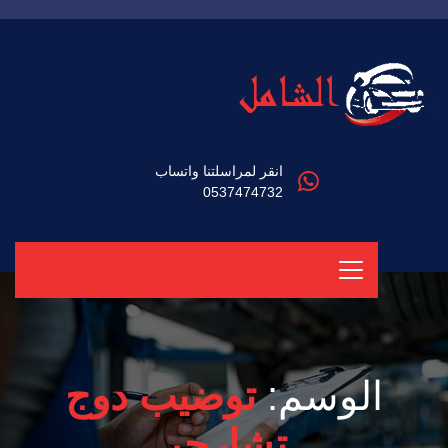
انقر لمراسلتنا واتساب
0537474732
الوسم:
توضيب دوج
تشارجر