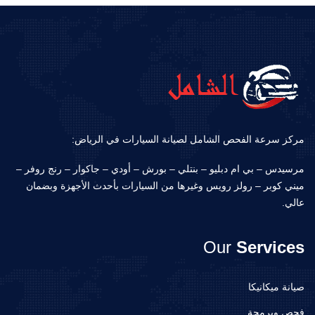
مركز سرعة الفحص الشامل لصيانة السيارات في الرياض:
مرسيدس – بي ام دبليو – بنتلي – بورش – أودي – جاكوار – رنج روفر –
ميني كوبر – رولز رويس وغيرها من السيارات بأحدث الأجهزة وبضمان
عالي.
Our
Services
صيانة ميكانيكا
فحص وبرمجة