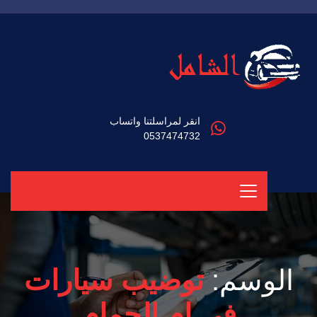
انقر لمراسلتنا واتساب
0537474732
الوسم:
توضيب سيارات
في ام الحمام