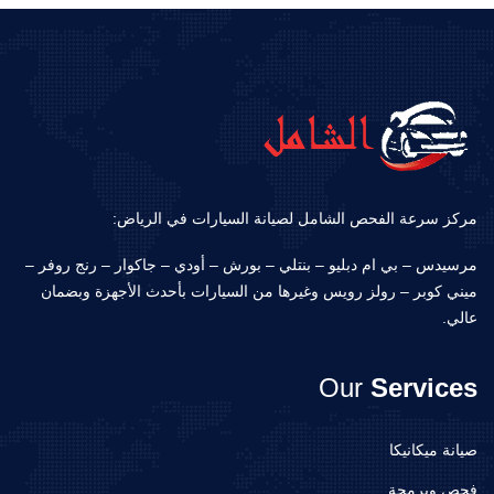
مركز سرعة الفحص الشامل لصيانة السيارات في الرياض:
مرسيدس – بي ام دبليو – بنتلي – بورش – أودي – جاكوار – رنج روفر –
ميني كوبر – رولز رويس وغيرها من السيارات بأحدث الأجهزة وبضمان
عالي.
Our
Services
صيانة ميكانيكا
فحص وبرمجة