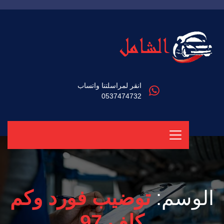
انقر لمراسلتنا واتساب
0537474732
الوسم:
توضيب فورد وكم
كلف 97