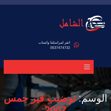
انقر لمراسلتنا واتساب
0537474732
الوسم:
توضيب قير جمس
2007