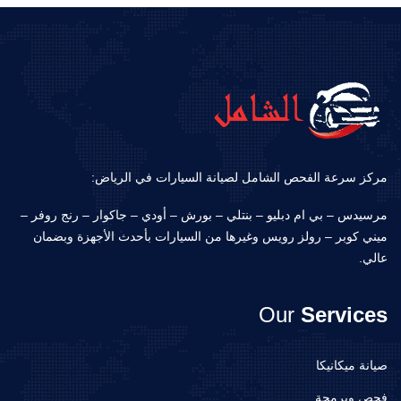
مركز سرعة الفحص الشامل لصيانة السيارات في الرياض:
مرسيدس – بي ام دبليو – بنتلي – بورش – أودي – جاكوار – رنج روفر –
ميني كوبر – رولز رويس وغيرها من السيارات بأحدث الأجهزة وبضمان
عالي.
Our
Services
صيانة ميكانيكا
فحص وبرمجة