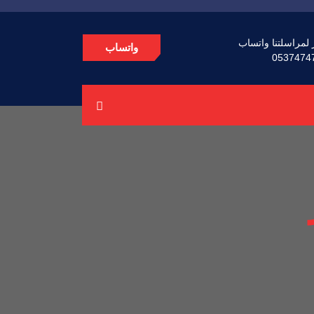
 لمراسلتنا واتساب
واتساب
0537474