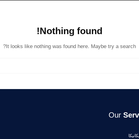
Nothing found!
It looks like nothing was found here. Maybe try a search?
Our
Serv
انيكا