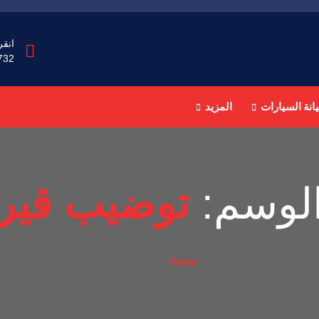
انقر
732
انة السيارات
المزيد
لوسم:
توضيب قير
Home
توضيب قير