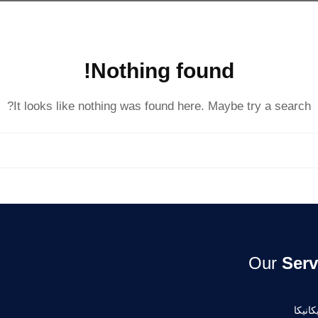
Nothing found!
It looks like nothing was found here. Maybe try a search?
Our
Serv
انيكا